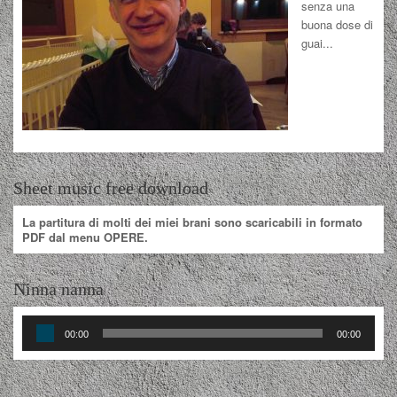
senza una
buona dose di
guai...
Sheet music free download
La partitura di molti dei miei brani sono scaricabili in formato
PDF dal menu OPERE.
Ninna nanna
Audio
00:00
00:00
Player