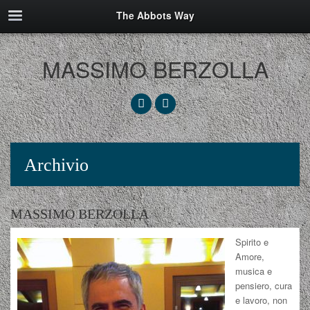
The Abbots Way
MASSIMO BERZOLLA
Archivio
MASSIMO BERZOLLA
Spirito e
Amore,
musica e
pensiero, cura
e lavoro, non