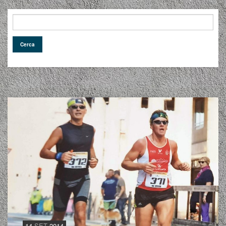
14
SET
2014