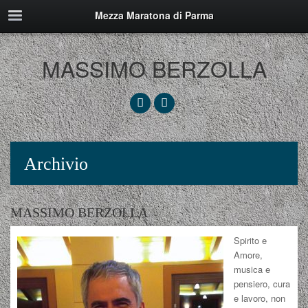
Mezza Maratona di Parma
MASSIMO BERZOLLA
Archivio
MASSIMO BERZOLLA
Spirito e
Amore,
musica e
pensiero, cura
e lavoro, non