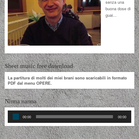
senza una
buona dose di
guai...
Sheet music free download
La partitura di molti dei miei brani sono scaricabili in formato
PDF dal menu OPERE.
Ninna nanna
Audio
00:00
00:00
Player